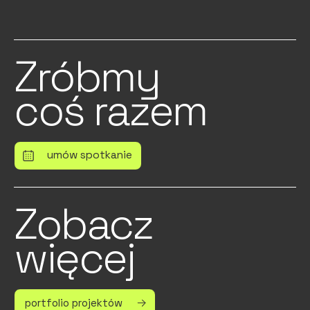
Zróbmy
coś razem
umów spotkanie
Zobacz
więcej
portfolio projektów